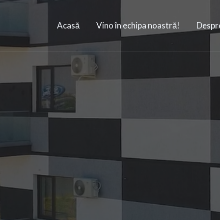
Acasă
Vino în echipa noastră!
Despr