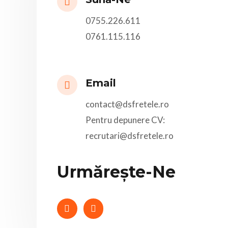
0755.226.611
0761.115.116
Email
contact@dsfretele.ro
Pentru depunere CV:
recrutari@dsfretele.ro
Urmărește-Ne