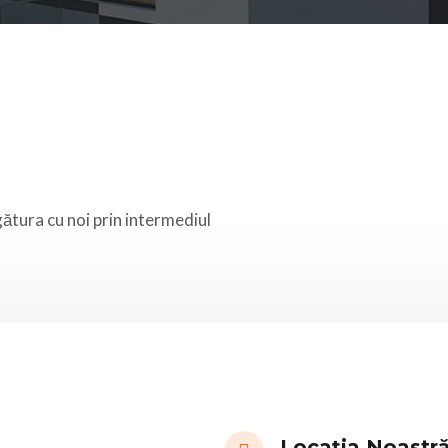
gătura cu noi prin intermediul
Locația Noastr