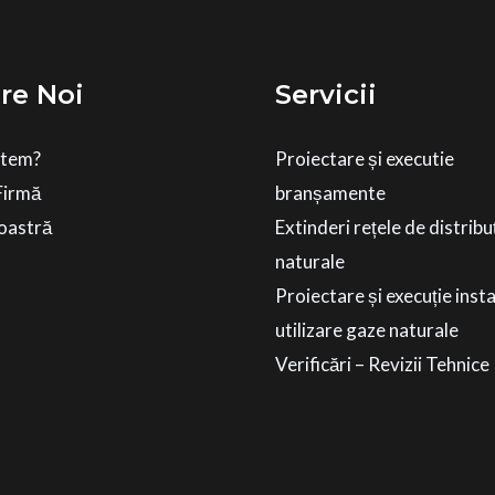
re Noi
Servicii
ntem?
Proiectare și executie
Firmă
branșamente
oastră
Extinderi rețele de distribu
naturale
Proiectare și execuție instal
utilizare gaze naturale
Verificări – Revizii Tehnice