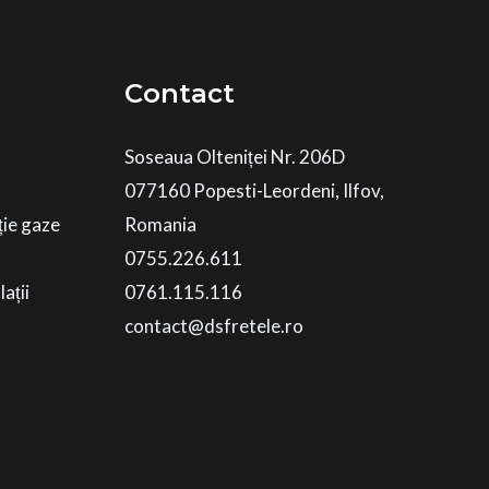
Contact
Soseaua Olteniței Nr. 206D
077160 Popesti-Leordeni, Ilfov,
ție gaze
Romania
0755.226.611
ații
0761.115.116
contact@dsfretele.ro